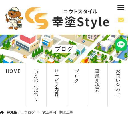
ブログ
HOME
当
サ
ブ
事
お
方
ー
ロ
業
問
の
ビ
グ
所
い
こ
ス
概
合
だ
内
要
わ
わ
容
せ
り
HOME
ブログ
施工事例 防水工事