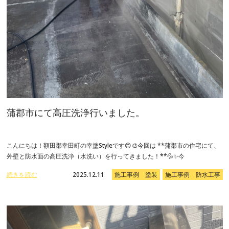
蒲郡市にて高圧洗浄行いました。
こんにちは！額田郡幸田町の幸塗Styleです😊🎨今回は **蒲郡市の住宅にて、
外壁と防水面の高圧洗浄（水洗い）を行ってきました！**💦✨今
続きを読む
2025.12.11
施工事例 塗装
施工事例 防水工事