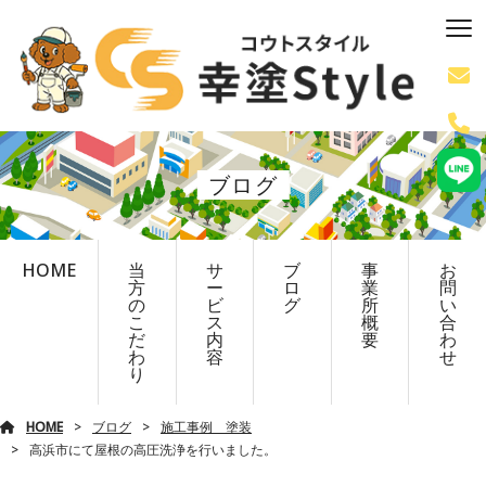
ブログ
HOME
当
サ
ブ
事
お
方
ー
ロ
業
問
の
ビ
グ
所
い
こ
ス
概
合
だ
内
要
わ
わ
容
せ
り
HOME
ブログ
施工事例 塗装
高浜市にて屋根の高圧洗浄を行いました。