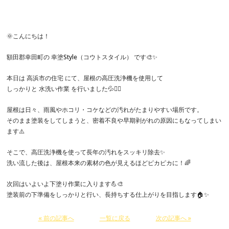
🌞こんにちは！
額田郡幸田町の 幸塗Style（コウトスタイル） です🎨✨
本日は 高浜市の住宅 にて、屋根の高圧洗浄機を使用して
しっかりと 水洗い作業 を行いました💦👷‍♂️
屋根は日々、雨風やホコリ・コケなどの汚れがたまりやすい場所です。
そのまま塗装をしてしまうと、密着不良や早期剥がれの原因にもなってしまい
ます⚠️
そこで、高圧洗浄機を使って長年の汚れをスッキリ除去✨
洗い流した後は、屋根本来の素材の色が見えるほどピカピカに！🌈
次回はいよいよ下塗り作業に入ります💪🎨
塗装前の下準備をしっかりと行い、長持ちする仕上がりを目指します🏠✨
« 前の記事へ
一覧に戻る
次の記事へ »