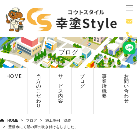
ブログ
HOME
当
サ
ブ
事
お
方
ー
ロ
業
問
の
ビ
グ
所
い
こ
ス
概
合
だ
内
要
わ
わ
容
せ
り
HOME
ブログ
施工事例 塗装
豊橋市にて船の床の吹き付けをしました。