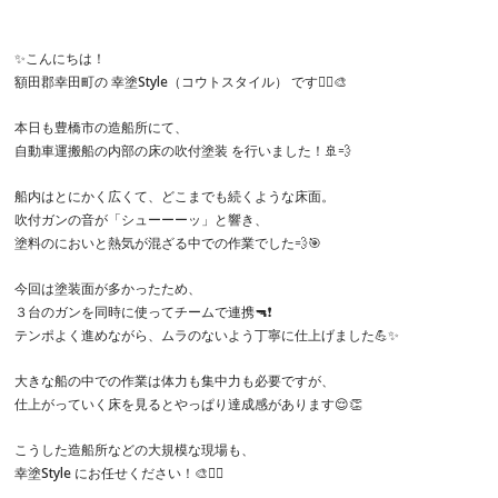
✨こんにちは！
額田郡幸田町の 幸塗Style（コウトスタイル） です👷‍♂️🎨
本日も豊橋市の造船所にて、
自動車運搬船の内部の床の吹付塗装 を行いました！🚢💨
船内はとにかく広くて、どこまでも続くような床面。
吹付ガンの音が「シューーーッ」と響き、
塗料のにおいと熱気が混ざる中での作業でした💨🎯
今回は塗装面が多かったため、
３台のガンを同時に使ってチームで連携🔫❗️
テンポよく進めながら、ムラのないよう丁寧に仕上げました💪✨
大きな船の中での作業は体力も集中力も必要ですが、
仕上がっていく床を見るとやっぱり達成感があります😌👏
こうした造船所などの大規模な現場も、
幸塗Style にお任せください！🎨👷‍♂️