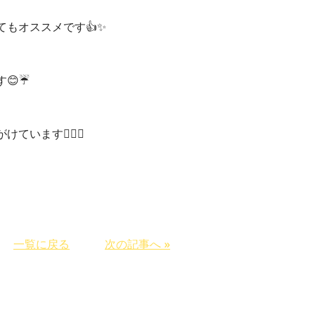
もオススメです👍✨
☔️
います🙇‍♂️✨
一覧に戻る
次の記事へ »