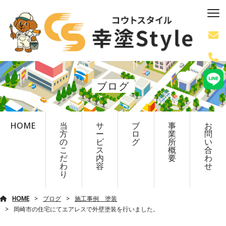
ブログ
HOME
当
サ
ブ
事
お
方
ー
ロ
業
問
の
ビ
グ
所
い
こ
ス
概
合
だ
内
要
わ
わ
容
せ
り
HOME
ブログ
施工事例 塗装
岡崎市の住宅にてエアレスで外壁塗装を行いました。