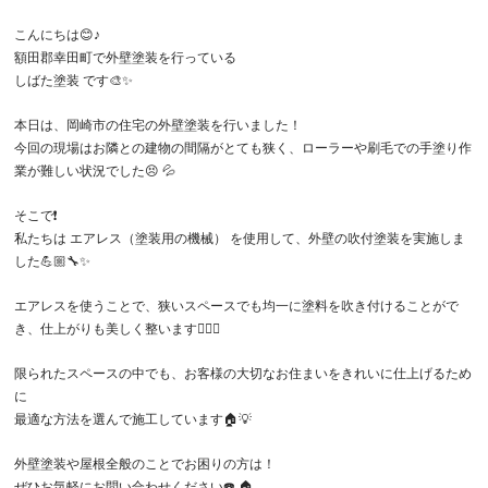
こんにちは😊♪
額田郡幸田町で外壁塗装を行っている
しばた塗装 です🎨✨
本日は、岡崎市の住宅の外壁塗装を行いました！
今回の現場はお隣との建物の間隔がとても狭く、ローラーや刷毛での手塗り作
業が難しい状況でした😣 💦
そこで❗️
私たちは エアレス（塗装用の機械） を使用して、外壁の吹付塗装を実施しま
した💪🏼🔧✨
エアレスを使うことで、狭いスペースでも均一に塗料を吹き付けることがで
き、仕上がりも美しく整います👌🏻✨
限られたスペースの中でも、お客様の大切なお住まいをきれいに仕上げるため
に
最適な方法を選んで施工しています🏠💡
外壁塗装や屋根全般のことでお困りの方は！
ぜひお気軽にお問い合わせください☎️ 🏠