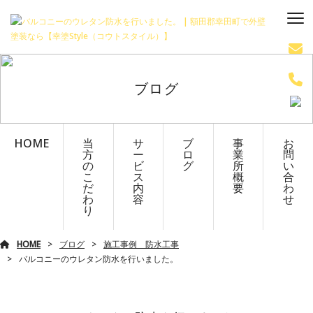
ブログ
HOME
当
サ
ブ
事
お
方
ー
ロ
業
問
の
ビ
グ
所
い
こ
ス
概
合
だ
内
要
わ
わ
容
せ
り
HOME
ブログ
施工事例 防水工事
バルコニーのウレタン防水を行いました。