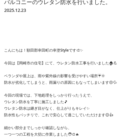
バルコニーのウレタン防水を行いました。
2025.12.23
こんにちは！額田郡幸田町の幸塗Styleです🎨✨
今回は【岡崎市の住宅】にて、ウレタン防水工事を行いました🏠💪
ベランダや屋上は、雨や紫外線の影響を受けやすい場所☔️🌞
防水が劣化してしまうと、雨漏りの原因にもなってしまいます😣💦
今回の現場では、下地処理をしっかり行ったうえで、
ウレタン防水を丁寧に施工しました🎵
ウレタン防水は継ぎ目がなく、仕上がりもキレイ✨
防水性もバッチリで、これで安心して過ごしていただけます😊👍
細かい部分までしっかり確認しながら、
一つ一つの工程を大切に作業しました🧑‍🎨🔥