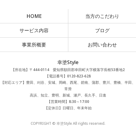
HOME
当方のこだわり
サービス内容
ブログ
事業所概要
お問い合わせ
幸塗Style
【所在地】〒444-0114 愛知県額田郡幸田町大字横落字長根53番地2
【電話番号】0120-823-628
【対応エリア】豊田、刈谷、安城、岡崎、西尾、碧南、蒲郡、豊川、豊橋、半田、
常滑
高浜、知立、豊明、新城、瀬戸、長久手、日進
【営業時間】8:30～17:00
【定休日】日曜日、年末年始
COPYRIGHT © 幸塗Style All rights reserved.